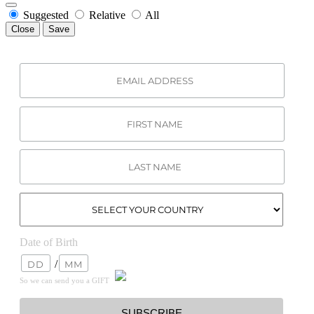
Suggested
Relative
All
Close
Save
Date of Birth
/
So we can send you a GIFT