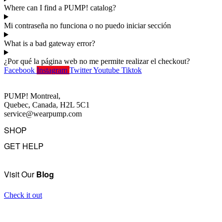
Where can I find a PUMP! catalog?
Mi contraseña no funciona o no puedo iniciar sección
What is a bad gateway error?
¿Por qué la página web no me permite realizar el checkout?
Facebook
Instagram
Twitter
Youtube
Tiktok
PUMP! Montreal,
Quebec, Canada, H2L 5C1
service@wearpump.com
SHOP
GET HELP
Underwear
Swimwear
FAQ
Tank Tops
Access Account
Visit Our
Blog
Clearance
Contact Us
View All
About Us
Check it out
Order Status
Terms Of Use