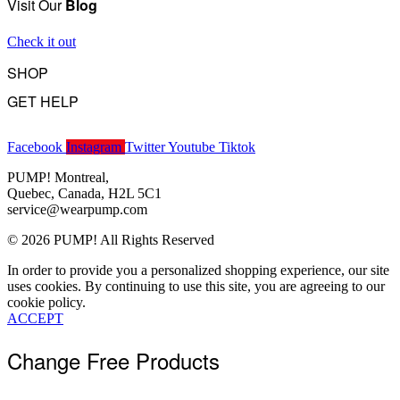
Visit Our
Blog
Privacy Policy
Returns
Check it out
Become a Wholesaler
SHOP
GET HELP
Underwear
Swimwear
FAQ
Tank Tops
Facebook
Instagram
Twitter
Youtube
Tiktok
Access Account
Clearance
Contact Us
PUMP! Montreal,
View All
About Us
Quebec, Canada, H2L 5C1
Order Status
service@wearpump.com
Terms Of Use
© 2026 PUMP! All Rights Reserved
Privacy Policy
Returns
In order to provide you a personalized shopping experience, our site
Become a Wholesaler
uses cookies. By continuing to use this site, you are agreeing to our
cookie policy.
ACCEPT
Change Free Products